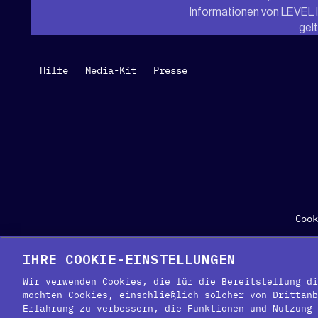
Informationen von LEVEL IN
gel
Hilfe
Media-Kit
Presse
Cook
IHRE COOKIE-EINSTELLUNGEN
©20
Wir verwenden Cookies, die für die Bereitstellung di
möchten Cookies, einschließlich solcher von Drittanb
Erfahrung zu verbessern, die Funktionen und Nutzung 