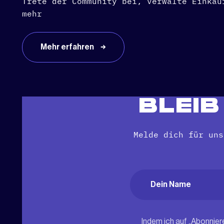
Trete der Community bei, verwalte Einkäu
mehr
Mehr erfahren
BLEI
Melde dich für uns
Name
(erforderlich
Vorname
Indem ich auf „Abonnier