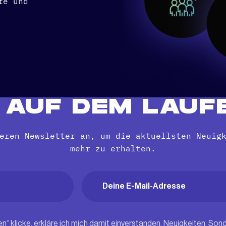
fe und
B AUF DEM LAUF
eren Newsletter an, um die aktuellsten Neuig
mehr zu erhalten.
Email
(erforderlich)
)
en“ klicke, erkläre ich mich damit einverstanden, Neuigkeiten, S