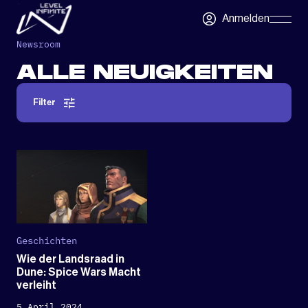
Zum Hauptinhalt springen
Anmelden
Skip
Navigatio
Newsroom
ALLE NEUIGKEITEN
Filter
Geschichten
Wie der Landsraad in
Dune: Spice Wars Macht
verleiht
5 April 2024