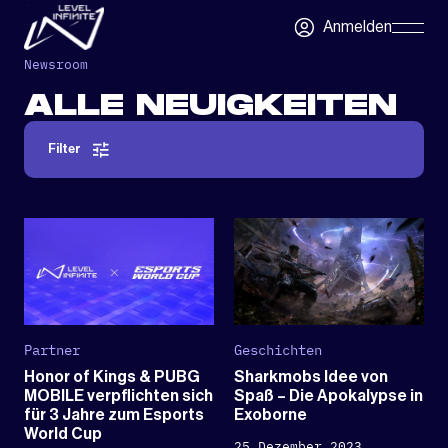
Zum Hauptinhalt springen
Anmelden
Skip
Navigatio
Newsroom
ALLE NEUIGKEITEN
Filter
Partner
Geschichten
Honor of Kings & PUBG
Sharkmobs Idee von
MOBILE verpflichten sich
Spaß – Die Apokalypse in
für 3 Jahre zum Esports
Exoborne
World Cup
25 Dezember 2023