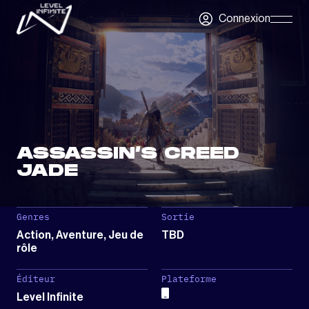
Skip to main content
Connexion
Skip
Navigatio
ASSASSIN’S CREED
JADE
Genres
Sortie
Action, Aventure, Jeu de
TBD
rôle
Éditeur
Plateforme
Level Infinite