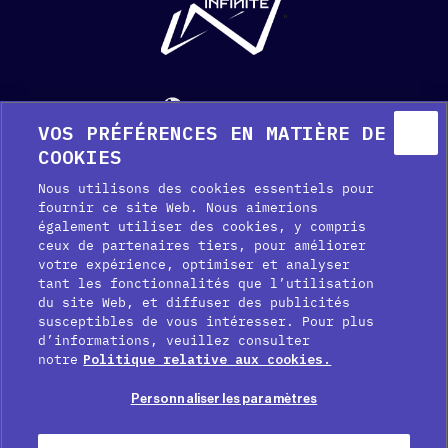
"
Français
VOS PRÉFÉRENCES EN MATIÈRE DE
Aide
Kit média
Presse
COOKIES
Nous utilisons des cookies essentiels pour
fournir ce site Web. Nous aimerions
également utiliser des cookies, y compris
ceux de partenaires tiers, pour améliorer
votre expérience, optimiser et analyser
tant les fonctionnalités que l’utilisation
du site Web, et diffuser des publicités
susceptibles de vous intéresser. Pour plus
Préférences de cookies
d’informations, veuillez consulter
notre
Politique relative aux cookies.
Politique en matière de cookies
Personnaliser les paramètres
Politique de confidentialité
Conditions d’utilisation