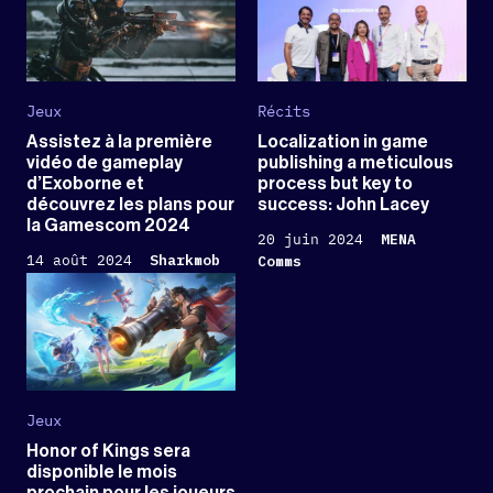
Jeux
Récits
Assistez à la première
Localization in game
vidéo de gameplay
publishing a meticulous
d’Exoborne et
process but key to
découvrez les plans pour
success: John Lacey
la Gamescom 2024
20 juin 2024
MENA
14 août 2024
Sharkmob
Comms
Jeux
Honor of Kings sera
disponible le mois
prochain pour les joueurs