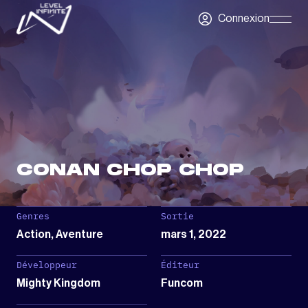
Skip to main content
Connexion
Skip
Navigatio
CONAN CHOP CHOP
Genres
Sortie
Action, Aventure
mars 1, 2022
Développeur
Éditeur
Mighty Kingdom
Funcom