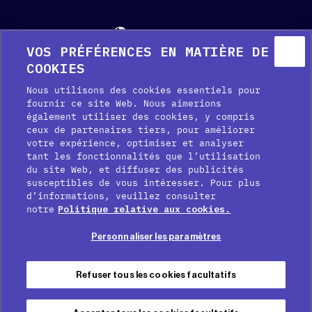
Français
VOS PRÉFÉRENCES EN MATIÈRE DE
Aide
Kit média
Presse
COOKIES
Nous utilisons des cookies essentiels pour
fournir ce site Web. Nous aimerions
également utiliser des cookies, y compris
ceux de partenaires tiers, pour améliorer
votre expérience, optimiser et analyser
tant les fonctionnalités que l’utilisation
du site Web, et diffuser des publicités
susceptibles de vous intéresser. Pour plus
Préférences de cookies
d’informations, veuillez consulter
notre
Politique relative aux cookies.
Politique en matière de cookies
Personnaliser les paramètres
Politique de confidentialité
Conditions d’utilisation
Refuser tous les cookies facultatifs
Mentions légales