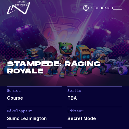
Skip to main content
Connexion
Skip
Navigatio
STAMPEDE: RACING
ROYALE
Genres
Sortie
Course
TBA
Développeur
Éditeur
Sumo Leamington
Secret Mode