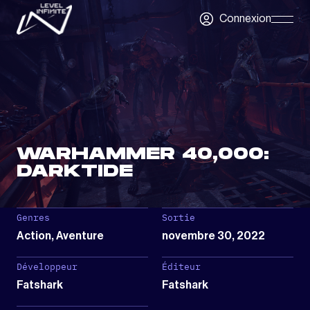
Skip to main content
Connexion
Skip
Navigatio
WARHAMMER 40,000:
DARKTIDE
Genres
Sortie
Action, Aventure
novembre 30, 2022
Développeur
Éditeur
Fatshark
Fatshark