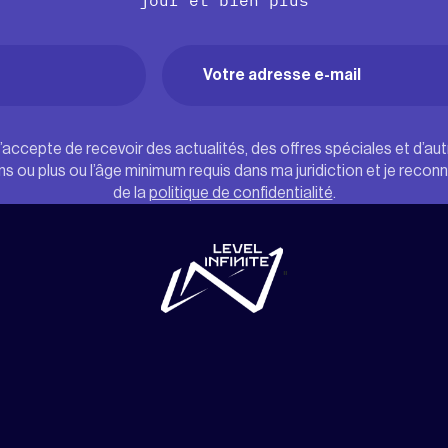
jour et bien plus
Email
(Nécessaire)
)
j’accepte de recevoir des actualités, des offres spéciales et d’au
ans ou plus ou l’âge minimum requis dans ma juridiction et je recon
de la
politique de confidentialité
.
"