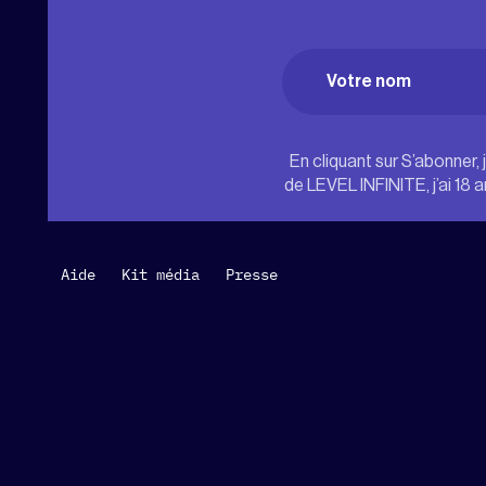
Name
(Nécessaire
Prénom
En cliquant sur S’abonner, 
de LEVEL INFINITE, j’ai 18 
Aide
Kit média
Presse