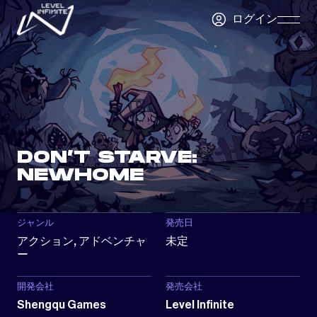
Skip to main content
ログイン
Skip
Navigatio
DON’T STARVE:
NEWHOME
ジャンル
発売日
アクション, アドベンチャ
未定
ー
開発会社
発売会社
Shengqu Games
Level Infinite