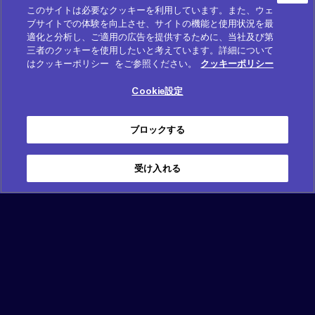
このサイトは必要なクッキーを利用しています。また、ウェ
ブサイトでの体験を向上させ、サイトの機能と使用状況を最
適化と分析し、ご適用の広告を提供するために、当社及び第
三者のクッキーを使用したいと考えています。詳細について
はクッキーポリシー をご参照ください。
クッキーポリシー
Cookie設定
企業
ゲーム
ブロックする
Level InfiniteがSHIFT UP
『Warframe』の新ストー
の新作ゲーム、『Project
リーミッションと
Spirits』のグローバルパ
『Soulframe』のモンス
受け入れる
ブリッシング契約を締結
ター収集要素がお披露
目：PAX East 2025
2025年11月26日
2025年05月22日
Digital
Extremes