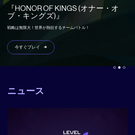
『HONOR OF KINGS (オナー・オ
Exoborne
勝利の女神：NIKKE
ブ・キングズ)』
気象さえもが牙を剥く。アドレナリン沸きたつタクティカル脱出系
NIKKEと一緒に2周年を盛り上げよう！新キャラクターやスペシャル
シューターの到来に備えよ
戦略は無限大！世界が熱狂するチームバトル！
イベントを体験して、最大200回の抽選を無料でゲット！
Exoborne
今すぐプレイ
今すぐプレイ
ニュース