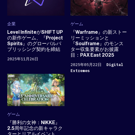
企業
ゲーム
Level InfiniteがSHIFT UP
『Warframe』の新ストー
の新作ゲーム、『Project
リーミッションと
Spirits』のグローバルパ
『Soulframe』のモンス
ブリッシング契約を締結
ター収集要素がお披露
目：PAX East 2025
2025年11月26日
2025年05月22日
Digital
Extremes
ゲーム
『勝利の女神：NIKKE』
2.5周年記念の新キャラク
ターとリアルイベント