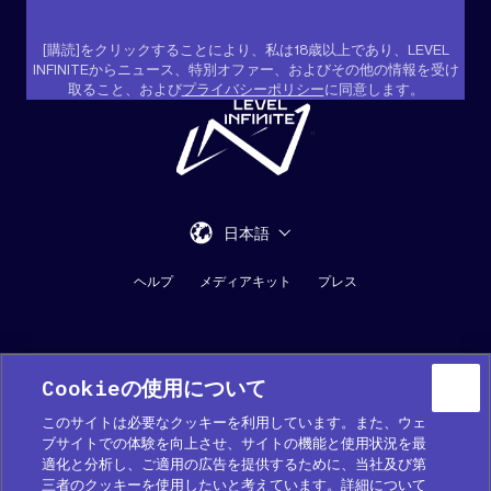
[購読]をクリックすることにより、私は18歳以上であり、LEVEL
INFINITEからニュース、特別オファー、およびその他の情報を受け
取ること、および
プライバシーポリシー
に同意します。
"
日本語
ヘルプ
メディアキット
プレス
Cookieの使用について
このサイトは必要なクッキーを利用しています。また、ウェ
ブサイトでの体験を向上させ、サイトの機能と使用状況を最
適化と分析し、ご適用の広告を提供するために、当社及び第
Cookie 優先設定
三者のクッキーを使用したいと考えています。詳細について