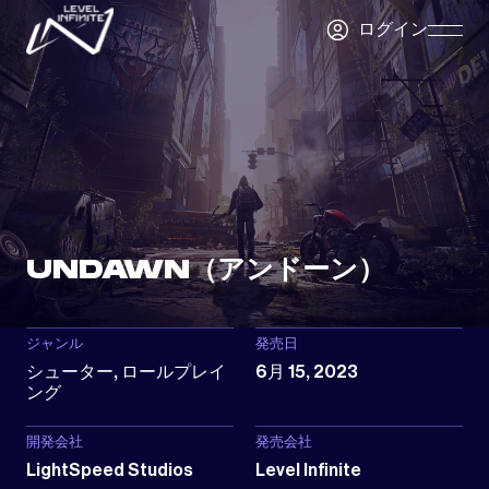
Skip to main content
ログイン
Skip
Navigatio
UNDAWN（アンドーン）
ジャンル
発売日
シューター, ロールプレイ
6月 15, 2023
ング
開発会社
発売会社
LightSpeed Studios
Level Infinite