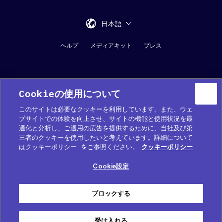
日本語
ヘルプ
メディアキット
プレス
Cookieの使用について
このサイトは必要なクッキーを利用しています。また、ウェ
ブサイトでの体験を向上させ、サイトの機能と使用状況を最
適化と分析し、ご適用の広告を提供するために、当社及び第
Cookie 優先設定
三者のクッキーを使用したいと考えています。詳細について
はクッキーポリシー をご参照ください。
クッキーポリシー
COOKIE (クッキー) ポリシー
Cookie設定
プライバシーポリシー
サービス利用規約
ブロックする
免責事項
受け入れる