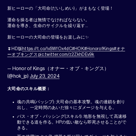
新ヒーローの「大司命(だいしめい)」がまもなく登場！
運命を操る者は無情でなければならない。
運命を導き、生命のサイクルを繰り返す…
新ヒーローの大司命の登場をお楽しみに✨
⏬HD版
https://t.co/IvSWfOx4dC
#HOK
#HonorofKings
#オナ
ーオブキングス
pic.twitter.com/z2ZkhDEv9k
— Honor of Kings（オナー・オブ・キングス）
(@hok_jp)
July 23, 2024
大司命のスキル概要：
魂の共鳴(パッシブ): 大司命の基本攻撃。魂の連鎖を創り
出し、一定時間のあいだ徐々にダメージを与える。
パス・オブ・パッシング(スキル1): 地形を無視して高速移
動できる道を作る。HPの低い敵なら即死させることがで
きる。