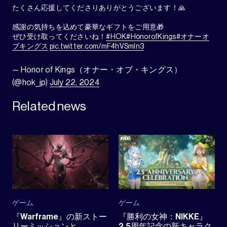
たくさん応援してくださりありがとうございます！🙏
感謝の気持ちを込めて豪華なギフトをご用意🎁
ぜひ受け取ってくださいね！
#HOK
#HonorofKings
#オナーオ
ブキングス
pic.twitter.com/mF4hVSmln3
— Honor of Kings（オナー・オブ・キングス）
(@hok_jp)
July 22, 2024
Related news
ゲーム
ゲーム
『Warframe』の新ストー
『勝利の女神：NIKKE』
リーミッションと
2.5周年記念の新キャラク