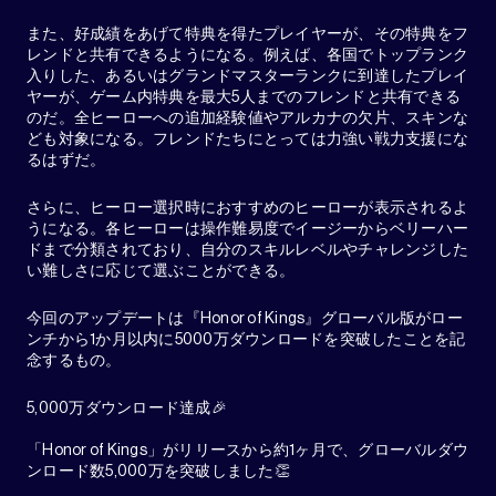
また、好成績をあげて特典を得たプレイヤーが、その特典をフ
レンドと共有できるようになる。例えば、各国でトップランク
入りした、あるいはグランドマスターランクに到達したプレイ
ヤーが、ゲーム内特典を最大5人までのフレンドと共有できる
のだ。全ヒーローへの追加経験値やアルカナの欠片、スキンな
ども対象になる。フレンドたちにとっては力強い戦力支援にな
るはずだ。
さらに、ヒーロー選択時におすすめのヒーローが表示されるよ
うになる。各ヒーローは操作難易度でイージーからベリーハー
ドまで分類されており、自分のスキルレベルやチャレンジした
い難しさに応じて選ぶことができる。
今回のアップデートは『Honor of Kings』グローバル版がロー
ンチから1か月以内に5000万ダウンロードを突破したことを記
念するもの。
5,000万ダウンロード達成🎉
「Honor of Kings」がリリースから約1ヶ月で、グローバルダウ
ンロード数5,000万を突破しました👏