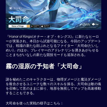
『Honor of Kings (オナー・オブ・キングス)』に新たなヒーロ
ーが実装され、本日から試遊可能になる。今回のアップデート
では、戦場の新たな顔ぶれとなるファイター「大司命(だいし
めい)」のほか、プレイヤーのアドレナリンを湧きあがらせる
ことまちがいなしの新たな競技モードも追加される。
霧の湿原の予知者「大司命」
謎を秘めたこのキャラクターは、物理ダメージと魔法ダメージ
を複合させるユニークな数々のスキルを操る。大司命は敵の魂
を召喚して意のままに操り、地形を無視してマップを高速移動
することもできる。
大司命を使った実戦の様子はこちら：