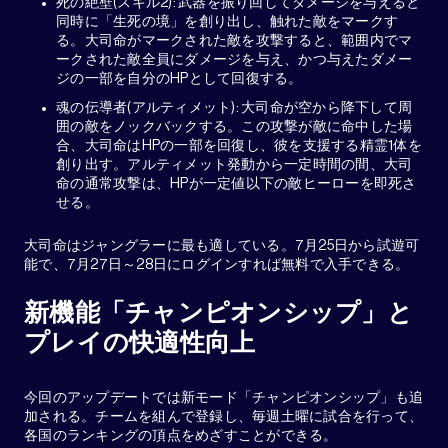
死の絶壁(スキル2): 武器を振り回してダメージを与えると
同時に「生死の境」を創り出し、触れた敵をマークす
る。大司命がマークされた敵を攻撃すると、範囲内でマ
ークされた敵全員にダメージを与え、かつ与えたダメー
ジの一部を自分のHPとして回復する。
魂の伝導者(アルティメット): 大司命が空から降下して周
囲の敵をノックバックする。この攻撃が敵に命中した場
合、大司命はHPの一部を回復し、彼を支援する精霊1体を
創り出す。アルティメット発動から一定時間の間、大司
命の通常攻撃は、HPが一定値以下の敵ヒーローを即死さ
せる。
大司命はジャングラーに最も適している。7月25日から試遊可
能で、7月27日～28日にログインすれば無料で入手できる。
新機能「チャンピオンシップ」と
プレイの快適性向上
今回のアップデートでは新モード「チャンピオンシップ」も追
加される。チームを組んで登録し、毎週土曜に試合を行って、
各国のランキングの頂点をめざすことができる。