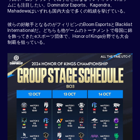
ムにも注目したい。Dominator Esports、Kagendra、
Mahadewaはいずれも国内大会で多くの戦績を挙げている。
彼らの好敵手となるのがフィリピンのBoom EsportsとBlacklist
Internationalだ。どちらも他ゲームのトーナメントで母国に錦
を飾ってきたeスポーツ団体で、Honor of Kings分野でも大会
制覇を狙っている。