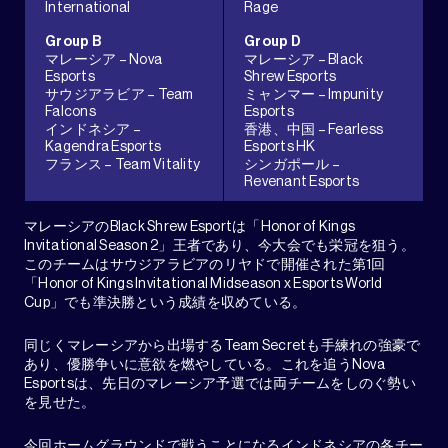
International
Rage
Group B
Group D
マレーシア – Nova
マレーシア – Black
Esports
Shrew Esports
サウジアラビア – Team
ミャンマー – Impunity
Falcons
Esports
インドネシア –
香港、中国 – Fearless
Kagendra Esports
Esports HK
フランス – Team Vitality
シンガポール –
Revenant Esports
マレーシアのBlack Shrew Esportは「Honor of Kings
Invitational Season 2」王者であり、今大会でも栄冠を狙う。
このチームはサウジアラビアのリヤドで開催された第1回
「Honor of Kings Invitational Midseason x Esports World
Cup」でも準決勝という成績を収めている。
同じくマレーシアから出場するTeam Secretも手練れの強豪で
あり、優勝争いに意欲を燃やしている。これを追うNova
Esportsは、先日のマレーシア予選では両チームをしのぐ勢い
を見せた。
今回ホームグラウンドで戦うことになるインドネシアの各チー