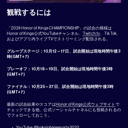
観戦するには
「2024 Honor of Kings CHAMPIONSHIP」の試合の模様は
Honor of Kings公式YouTubeチャンネル、
Twitch.tv
、TikTok、
およびアプリ内ライブTVでストリーミング配信される。
グループステージ：
10
月
12
～
17
日、試合開始は現地時間午後
3
時
(GMT+7)
プレーオフ：
10
月
18
～
19
日、試合開始は現地時間午後
3
時
(GMT+7)
ファイナル：
10
月
25
～
27
日、試合開始は現地時間午後
3
時
(GMT+7)
最新の試合結果やスコアは
Honor of Kings公式ウェブサイト
で
チェックできる他、公式ソーシャルチャネルにも投稿されるの
でフォローしておこう。
YouTube:
@hokglobalesports2022