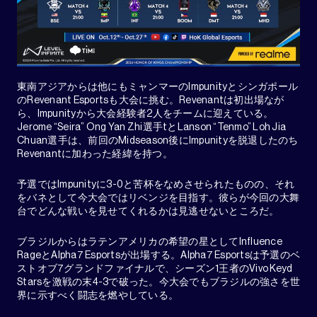
東南アジアからは他にもミャンマーのImpunityとシンガポール
のRevenant Esportsも大会に挑む。Revenantは初出場なが
ら、Impunityから大会経験者2人をチームに迎えている。
Jerome “Seira” Ong Yan Zhi選手tとLanson “Tenmo” Loh Jia
Chuan選手は、前回のMidseason後にImpunityを脱退したのち
Revenantに加わった経緯を持つ。
予選ではImpunityに3-0と苦杯をなめさせられたものの、それ
をバネとして今大会ではリベンジを目指す。彼らが今回の大舞
台でどんな戦いを見せてくれるかは見逃せないところだ。
ブラジルからはラテンアメリカの希望の星としてInfluence
RageとAlpha7 Esportsが出場する。Alpha7 Esportsは予選のベ
ストオブ7グランドファイナルで、シーズン1王者のVivo Keyd
Starsを激戦の末4-3で破った。今大会でもブラジルの強さを世
界に示すべく闘志を燃やしている。