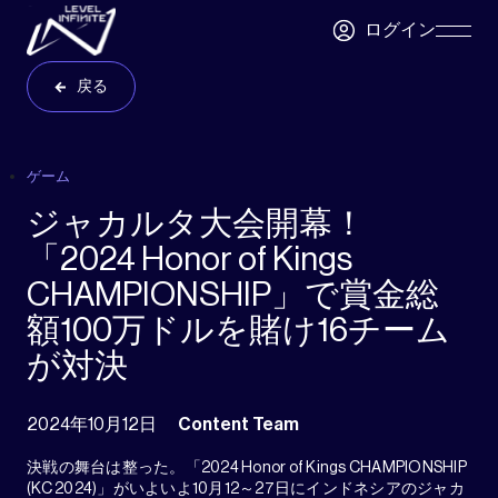
Skip to main content
ログイン
Skip
Navigatio
戻る
ゲーム
ジャカルタ大会開幕！
「2024 Honor of Kings
CHAMPIONSHIP」で賞金総
額100万ドルを賭け16チーム
が対決
2024年10月12日
Content Team
決戦の舞台は整った。「2024 Honor of Kings CHAMPIONSHIP
(KC 2024)」がいよいよ10月12～27日にインドネシアのジャカ