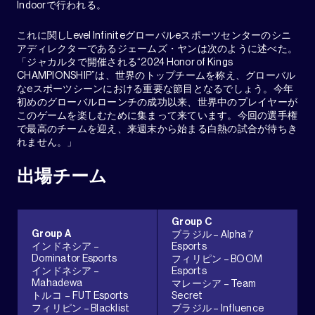
Indoorで行われる。
これに関しLevel Infiniteグローバルeスポーツセンターのシニ
アディレクターであるジェームズ・ヤンは次のように述べた。
「ジャカルタで開催される“2024 Honor of Kings
CHAMPIONSHIP”は、世界のトップチームを称え、グローバル
なeスポーツシーンにおける重要な節目となるでしょう。今年
初めのグローバルローンチの成功以来、世界中のプレイヤーが
このゲームを楽しむために集まって来ています。今回の選手権
で最高のチームを迎え、来週末から始まる白熱の試合が待ちき
れません。」
出場チーム
Group C
Group A
ブラジル – Alpha 7
インドネシア –
Esports
Dominator Esports
フィリピン – BOOM
インドネシア –
Esports
Mahadewa
マレーシア – Team
トルコ – FUT Esports
Secret
フィリピン – Blacklist
ブラジル – Influence