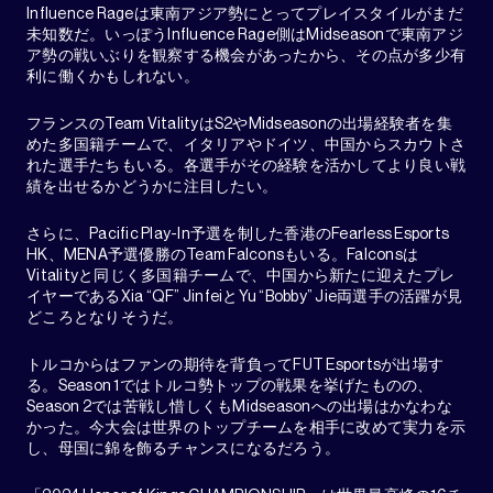
Influence Rageは東南アジア勢にとってプレイスタイルがまだ
未知数だ。いっぽうInfluence Rage側はMidseasonで東南アジ
ア勢の戦いぶりを観察する機会があったから、その点が多少有
利に働くかもしれない。
フランスのTeam VitalityはS2やMidseasonの出場経験者を集
めた多国籍チームで、イタリアやドイツ、中国からスカウトさ
れた選手たちもいる。各選手がその経験を活かしてより良い戦
績を出せるかどうかに注目したい。
さらに、Pacific Play-In予選を制した香港のFearless Esports
HK、MENA予選優勝のTeam Falconsもいる。Falconsは
Vitalityと同じく多国籍チームで、中国から新たに迎えたプレ
イヤーであるXia “QF” JinfeiとYu “Bobby” Jie両選手の活躍が見
どころとなりそうだ。
トルコからはファンの期待を背負ってFUT Esportsが出場す
る。Season 1ではトルコ勢トップの戦果を挙げたものの、
Season 2では苦戦し惜しくもMidseasonへの出場はかなわな
かった。今大会は世界のトップチームを相手に改めて実力を示
し、母国に錦を飾るチャンスになるだろう。