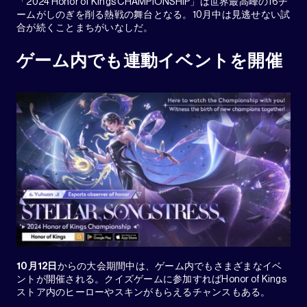
「2024 Honor of Kings CHAMPIONSHIP」は世界最高峰の16チ
ームがしのぎを削る熱戦の舞台となる。10月中は見逃せない試
合が続くことまちがいなしだ。
ゲーム内でも連動イベントを開催
10
月
12
日
からの大会期間中は、ゲーム内でもさまざまなイベ
ントが開催される。クイズゲームに参加すればHonor of Kings
ストア内のヒーローやスキンがもらえるチャンスもある。