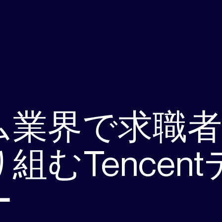
ム業界で求職者
組むTencen
ー