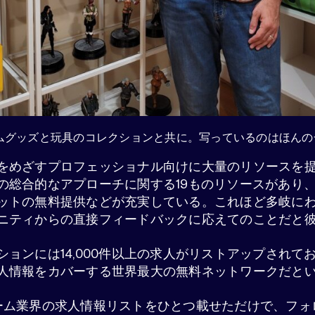
ゲームグッズと玩具のコレクションと共に。写っているのはほん
をめざすプロフェッショナル向けに大量のリソースを
の総合的なアプローチに関する19ものリソースがあり
ットの無料提供などが充実している。これほど多岐に
ニティからの直接フィードバックに応えてのことだと
ョンには14,000件以上の求人がリストアップされており
人情報をカバーする世界最大の無料ネットワークだと
nにゲーム業界の求人情報リストをひとつ載せただけで、フォロ