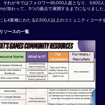
れが今ではフォロワー95,000人超となり、5,500人以
at.comが加わって、3つの拠点で展開するまでになりま
にも4業種にわたる2,300人以上のコミュニティコーチ
るリソースの一覧