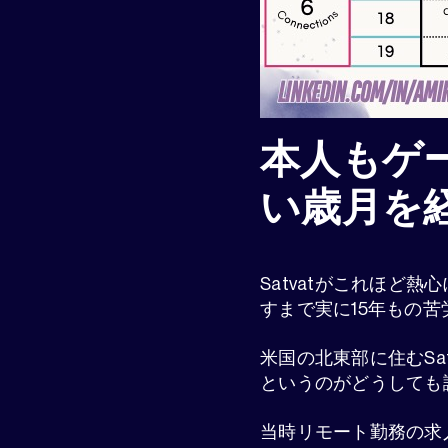
本人もゲ
い歳月を
Satvatがこれほ
すまで実に15年もの
米国の北東部に住むS
というのがどうしても
当時リモート勤務の求