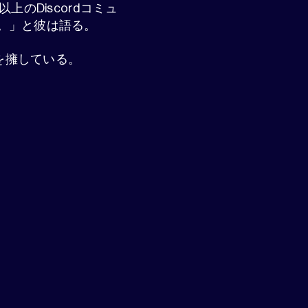
上のDiscordコミュ
した。」と彼は語る。
を擁している。