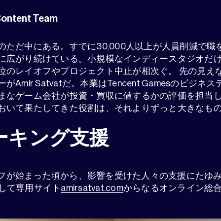
ontent Team
のただ中にある。すでに30,000人以上が人員削減で職
に広がり続けている。小規模なインディースタジオだ
位のレイオフやプロジェクト中止が相次ぐ。 先の見え
mir Satvatだ。本業はTencent Gamesのビジ
まなゲーム会社が投資・買収に値するかの評価を担当
おいて果たしてきた役割は、それよりずっと大きなも
ーキング支援
レイオフが始まった頃から、影響を受けた人々の支援にたゆ
d、そして専用サイト
amirsatvat.com
からなるオンライン総