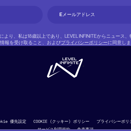
Email
(必
須)
により、私は18歳以上であり、LEVEL INFINITEからニュー
情報を受け取ること、および
プライバシーポリシー
に同意しま
"
okie 優先設定
COOKIE (クッキー) ポリシー
プライバシーポリ
サービス利用規約
免責事項