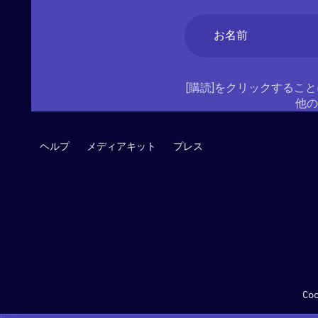
Name
(必
須)
名
[購読]をクリックすること
他の
ヘルプ
メディアキット
プレス
Co