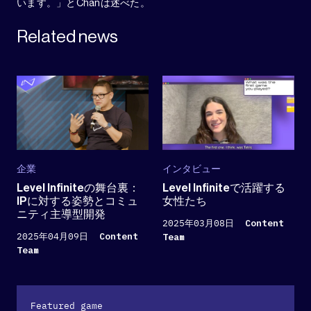
います。」とChanは述べた。
Related news
企業
インタビュー
Level Infiniteの舞台裏：
Level Infiniteで活躍する
IPに対する姿勢とコミュ
女性たち
ニティ主導型開発
2025年03月08日
Content
2025年04月09日
Content
Team
Team
Featured game