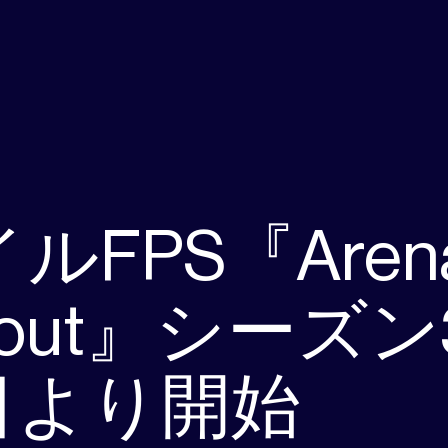
ルFPS『Aren
akout』シーズン
日より開始