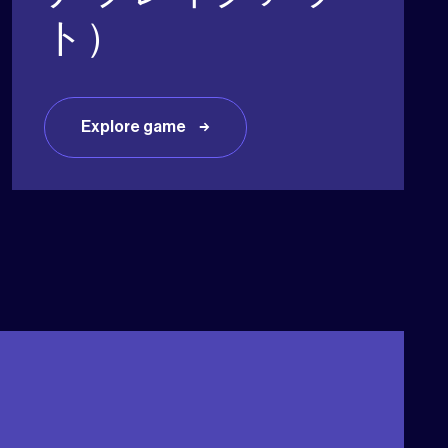
ト）
Explore game