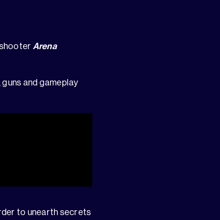
n shooter
Arena
s, guns and gameplay
order to unearth secrets