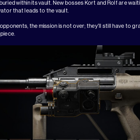
uried within its vault. New bosses Kort and Rolf are wait
ator that leads to the vault.
pponents, the mission is not over; they’ll still have to gr
 piece.