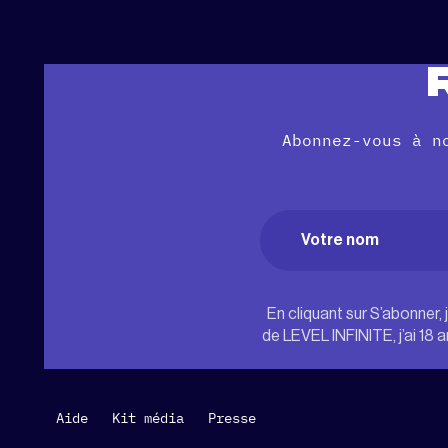
Abonnez-vous à n
Name
(Nécessaire
Prénom
En cliquant sur S’abonner, 
de LEVEL INFINITE, j’ai 18 
Aide
Kit média
Presse