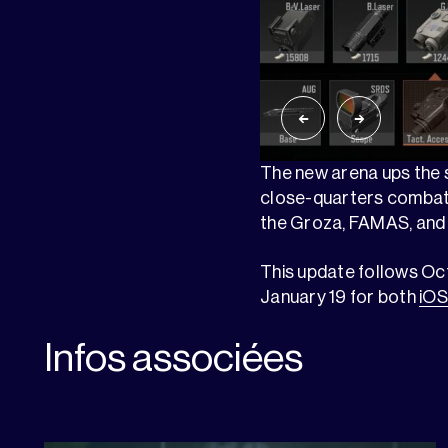
The new arena ups the s
close-quarters combat—t
the Groza, FAMAS, and
This update follows O
January 19 for both
iOS
Infos associées