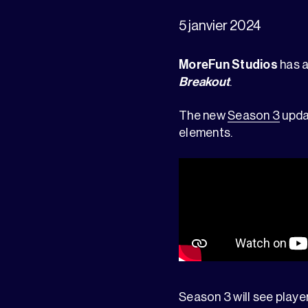
5 janvier 2024
MoreFun Studios
has a
Breakout
.
The new
Season 3
updat
elements.
Season 3 will see player