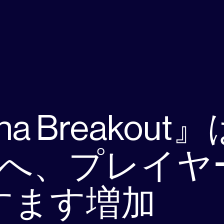
na Breakou
2へ、プレイヤ
すます増加