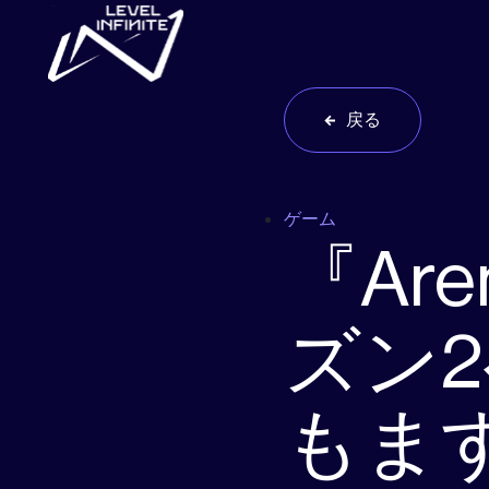
Skip to main content
戻る
ゲーム
『Are
ズン
もま