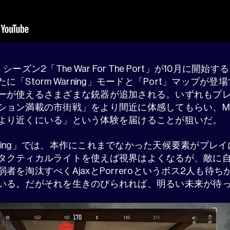
は、シーズン2「The War For The Port」が10月に
「Storm Warning」モードと「Port」マップが
ーが使えるさまざまな銃器が追加される。いずれもプ
ン満載の市街戦」をより間近に体感してもらい、MoreFu
より近くにいる」という体験を届けることが狙いだ。
Warning」では、本作にこれまでなかった天候要素がプ
タクティカルライトを使えば視界はよくなるが、敵に
者を淘汰すべくAjaxとPorreroというボス2人も待
いる。だがそれを生きのびられれば、明るい未来が待