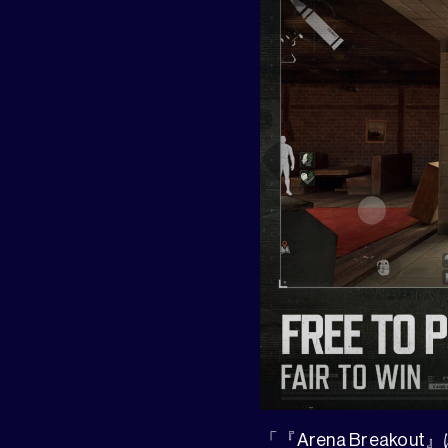
「『Arena Brea