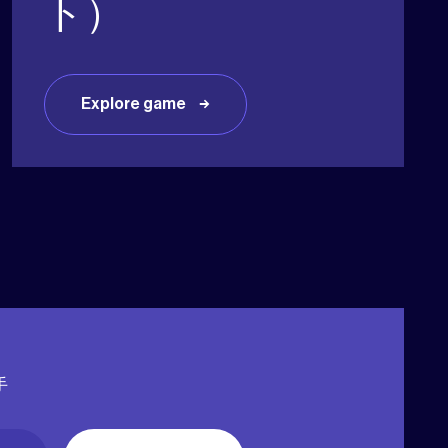
ト）
Explore game
手