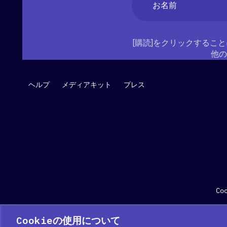
須)
名
[購読]をクリックすること
他の
ヘルプ
メディアキット
プレス
Co
Cookieの使用について