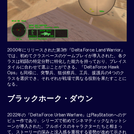
2000年にリリースされた第3作『Delta Force: Land Warrior』
では、初めてクラスベースのゲームプレイが導入された。各ク
ラスは戦闘の特定分野に特化した能力を持っており、プレイス
タイルに合わせて選ぶことができる。『Delta Force: Hawk
Ops』も同様に、突撃兵、狙偵察兵、工兵、援護兵の4つのク
ラスを選択でき、それぞれが戦場で異なる役割を果たすことに
なる。
ブラックホーク・ダウン
2022年の『Delta Force: Urban Warfare』はPlayStationへのデ
ビュー作であり、シリーズで初めてシネマティックなカットシ
ーンが導入された。フルボイスのキャラクターたちと相まっ
て、ストーリーの深みと没入感を重視する姿勢が改めて示され