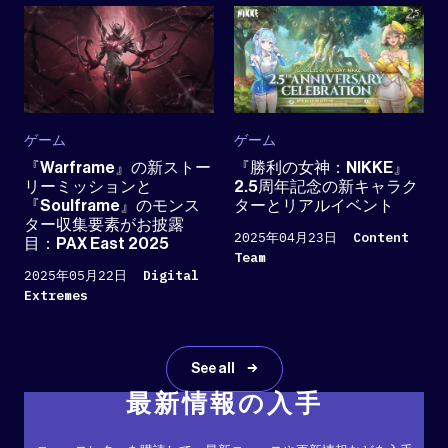
ゲーム
ゲーム
『Warframe』の新ストー
『勝利の女神：NIKKE』
リーミッションと
2.5周年記念の新キャラク
『Soulframe』のモンス
ターとリアルイベント
ター収集要素がお披露
2025年04月23日
Content
目：PAX East 2025
Team
2025年05月22日
Digital
Extremes
See all
最新情報の入手