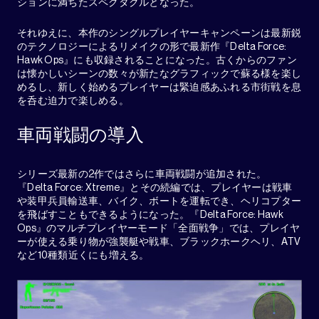
ションに満ちたスペクタクルとなった。
それゆえに、本作のシングルプレイヤーキャンペーンは最新鋭
のテクノロジーによるリメイクの形で最新作『Delta Force:
Hawk Ops』にも収録されることになった。古くからのファン
は懐かしいシーンの数々が新たなグラフィックで蘇る様を楽し
めるし、新しく始めるプレイヤーは緊迫感あふれる市街戦を息
を呑む迫力で楽しめる。
車両戦闘の導入
シリーズ最新の2作ではさらに車両戦闘が追加された。
『Delta Force: Xtreme』とその続編では、プレイヤーは戦車
や装甲兵員輸送車、バイク、ボートを運転でき、ヘリコプター
を飛ばすこともできるようになった。『Delta Force: Hawk
Ops』のマルチプレイヤーモード「全面戦争」では、プレイヤ
ーが使える乗り物が強襲艇や戦車、ブラックホークヘリ、ATV
など10種類近くにも増える。