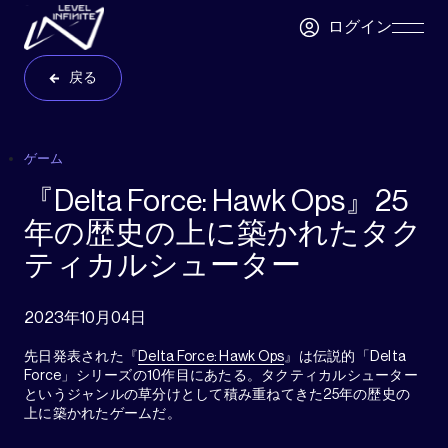
Skip to main content
ログイン
Skip
Navigatio
戻る
ゲーム
『Delta Force: Hawk Ops』25
年の歴史の上に築かれたタク
ティカルシューター
2023年10月04日
先日発表された『
Delta Force: Hawk Ops
』は伝説的「Delta
Force」シリーズの10作目にあたる。タクティカルシューター
というジャンルの草分けとして積み重ねてきた25年の歴史の
上に築かれたゲームだ。