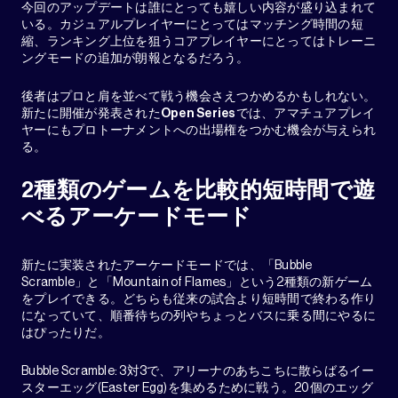
今回のアップデートは誰にとっても嬉しい内容が盛り込まれて
いる。カジュアルプレイヤーにとってはマッチング時間の短
縮、ランキング上位を狙うコアプレイヤーにとってはトレーニ
ングモードの追加が朗報となるだろう。
後者はプロと肩を並べて戦う機会さえつかめるかもしれない。
新たに開催が発表された
Open Series
では、アマチュアプレイ
ヤーにもプロトーナメントへの出場権をつかむ機会が与えられ
る。
2種類のゲームを比較的短時間で遊
べるアーケードモード
新たに実装されたアーケードモードでは、「Bubble
Scramble」と「Mountain of Flames」という2種類の新ゲーム
をプレイできる。どちらも従来の試合より短時間で終わる作り
になっていて、順番待ちの列やちょっとバスに乗る間にやるに
はぴったりだ。
Bubble Scramble: 3対3で、アリーナのあちこちに散らばるイー
スターエッグ(Easter Egg)を集めるために戦う。20個のエッグ