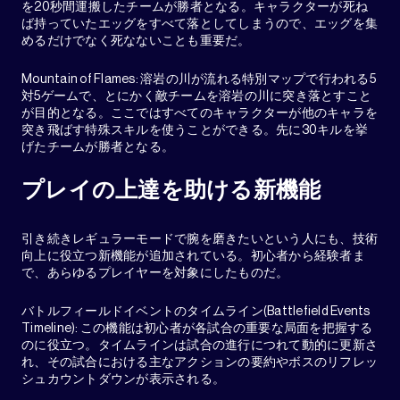
を20秒間運搬したチームが勝者となる。キャラクターが死ね
ば持っていたエッグをすべて落としてしまうので、エッグを集
めるだけでなく死なないことも重要だ。
Mountain of Flames: 溶岩の川が流れる特別マップで行われる5
対5ゲームで、とにかく敵チームを溶岩の川に突き落とすこと
が目的となる。ここではすべてのキャラクターが他のキャラを
突き飛ばす特殊スキルを使うことができる。先に30キルを挙
げたチームが勝者となる。
プレイの上達を助ける新機能
引き続きレギュラーモードで腕を磨きたいという人にも、技術
向上に役立つ新機能が追加されている。初心者から経験者ま
で、あらゆるプレイヤーを対象にしたものだ。
バトルフィールドイベントのタイムライン(Battlefield Events
Timeline): この機能は初心者が各試合の重要な局面を把握する
のに役立つ。タイムラインは試合の進行につれて動的に更新さ
れ、その試合における主なアクションの要約やボスのリフレッ
シュカウントダウンが表示される。