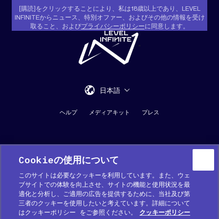
[購読]をクリックすることにより、私は18歳以上であり、LEVEL
INFINITEからニュース、特別オファー、およびその他の情報を受け
取ること、および
プライバシーポリシー
に同意します。
"
日本語
ヘルプ
メディアキット
プレス
Cookieの使用について
このサイトは必要なクッキーを利用しています。また、ウェ
ブサイトでの体験を向上させ、サイトの機能と使用状況を最
適化と分析し、ご適用の広告を提供するために、当社及び第
Cookie 優先設定
三者のクッキーを使用したいと考えています。詳細について
はクッキーポリシー をご参照ください。
クッキーポリシー
COOKIE (クッキー) ポリシー