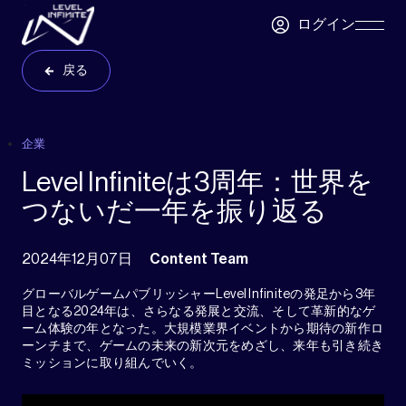
Skip to main content
ログイン
Skip
Navigatio
戻る
企業
Level Infiniteは3周年：世界を
つないだ一年を振り返る
2024年12月07日
Content Team
グローバルゲームパブリッシャーLevel Infiniteの発足から3年
目となる2024年は、さらなる発展と交流、そして革新的なゲ
ーム体験の年となった。大規模業界イベントから期待の新作ロ
ーンチまで、ゲームの未来の新次元をめざし、来年も引き続き
ミッションに取り組んでいく。