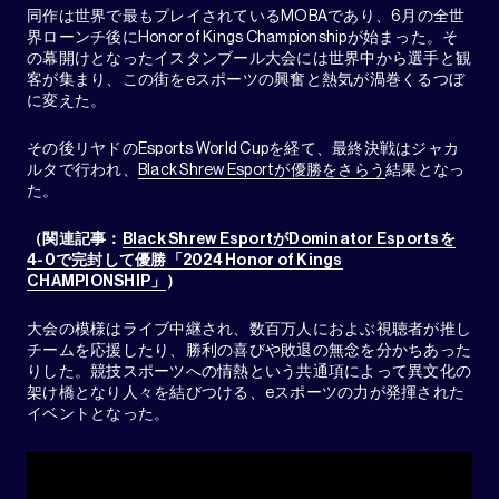
同作は世界で最もプレイされているMOBAであり、6月の全世
界ローンチ後にHonor of Kings Championshipが始まった。そ
の幕開けとなったイスタンブール大会には世界中から選手と観
客が集まり、この街をeスポーツの興奮と熱気が渦巻くるつぼ
に変えた。
その後リヤドのEsports World Cupを経て、最終決戦はジャカ
ルタで行われ、
Black Shrew Esportが優勝をさらう
結果となっ
た。
（関連記事：
Black Shrew EsportがDominator Esportsを
4-0で完封して優勝「2024 Honor of Kings
CHAMPIONSHIP」
）
大会の模様はライブ中継され、数百万人におよぶ視聴者が推し
チームを応援したり、勝利の喜びや敗退の無念を分かちあった
りした。競技スポーツへの情熱という共通項によって異文化の
架け橋となり人々を結びつける、eスポーツの力が発揮された
イベントとなった。