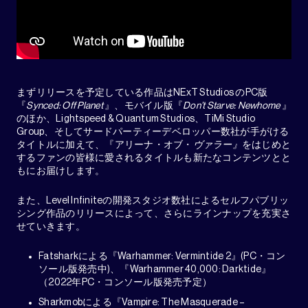
まずリリースを予定している作品はNExT Studios のPC版
『
Synced: Off Planet
』、モバイル版『
Don’t Starve: Newhome
』
のほか、Lightspeed & Quantum Studios、TiMi Studio
Group、そしてサードパーティーデベロッパー数社が手がける
タイトルに加えて、『アリーナ・オブ・
ヴァラー』
をはじめと
するファンの皆様に愛されるタイトルも新たなコンテンツとと
もにお届けします。
また、Level Infiniteの開発スタジオ数社によるセルフパブリッ
シング作品のリリースによって、さらにラインナップを充実さ
せていきます。
Fatsharkによる『Warhammer: Vermintide 2』(PC・コン
ソール版発売中)、『Warhammer 40,000: Darktide』
（2022年PC・コンソール版発売予定）
Sharkmobによる『Vampire: The Masquerade –