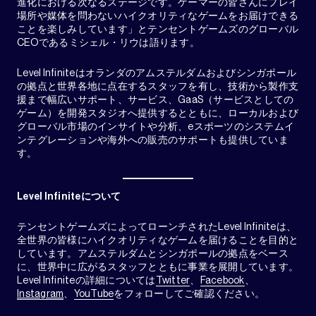
進化における次なるステージです。ゲーマーの皆さんにプレイ
場所や媒体を問わないハイクオリティなゲームをお届けできる
ことを楽しみしています」とテンセントゲームズのグローバル
CEOであるミシェル・リウは語ります。
Level Infiniteはオランダのアムステルダムおよびシンガポール
の拠点と世界各地に点在するスタッフを有し、技術から製作支
援まで幅広いサポート、サービス、GaaS（サービスとしての
ゲーム）を開発スタジオへ提供するとともに、ローカルおよび
グローバル市場のインサイトや分析、eスポーツのシステムイ
ンテグレーションや海外への販売のサポートも提供していま
す。
Level Infiniteについて
テンセントゲームズによってローンチされたLevel Infiniteは、
全世界の皆様にハイクオリティなゲームを届けることを目的と
しています。アムステルダムとシンガポールの拠点をベース
に、世界中に広がるスタッフとともに事業を展開しています。
Level Infiniteの詳細については
Twitter
、
Facebook
、
Instagram
、
YouTube
をフォローしてご確認ください。