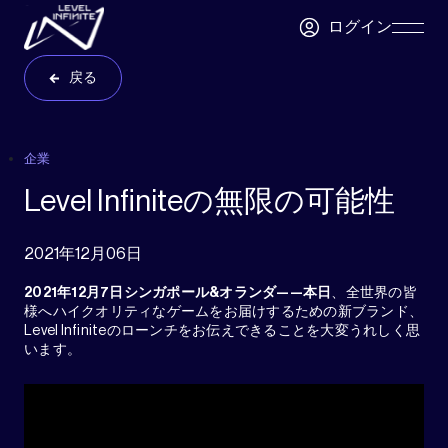
Skip to main content
ログイン
Skip
Navigatio
戻る
企業
Level Infiniteの無限の可能性
2021年12月06日
2021年12月7日シンガポール&オランダ——本日
、全世界の皆
様へハイクオリティなゲームをお届けするための新ブランド、
Level Infiniteのローンチをお伝えできることを大変うれしく思
います。