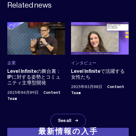
Related news
企業
インタビュー
Level Infiniteの舞台裏：
Level Infiniteで活躍する
IPに対する姿勢とコミュ
女性たち
ニティ主導型開発
2025年03月08日
Content
2025年04月09日
Content
Team
Team
See all
最新情報の入手