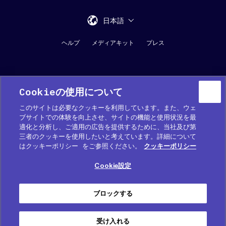
日本語
ヘルプ
メディアキット
プレス
Cookieの使用について
このサイトは必要なクッキーを利用しています。また、ウェ
ブサイトでの体験を向上させ、サイトの機能と使用状況を最
適化と分析し、ご適用の広告を提供するために、当社及び第
Cookie 優先設定
三者のクッキーを使用したいと考えています。詳細について
はクッキーポリシー をご参照ください。
クッキーポリシー
COOKIE (クッキー) ポリシー
Cookie設定
プライバシーポリシー
サービス利用規約
ブロックする
免責事項
受け入れる