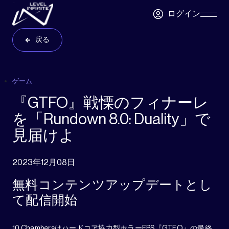
Skip to main content
ログイン
Skip
Navigatio
戻る
ゲーム
『GTFO』戦慄のフィナーレ
を「Rundown 8.0: Duality」で
見届けよ
2023年12月08日
無料コンテンツアップデートとし
て配信開始
10 Chambersはハードコア協力型ホラーFPS『GTFO』の最終