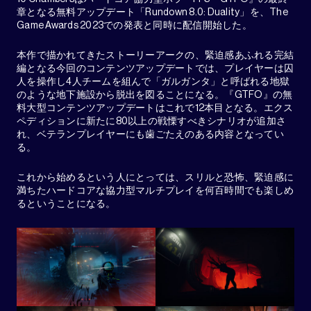
章となる無料アップデート「Rundown 8.0: Duality」を、The
Game Awards 2023での発表と同時に配信開始した。
本作で描かれてきたストーリーアークの、緊迫感あふれる完結
編となる今回のコンテンツアップデートでは、プレイヤーは囚
人を操作し4人チームを組んで「ガルガンタ」と呼ばれる地獄
のような地下施設から脱出を図ることになる。『GTFO』の無
料大型コンテンツアップデートはこれで12本目となる。エクス
ペディションに新たに80以上の戦慄すべきシナリオが追加さ
れ、ベテランプレイヤーにも歯ごたえのある内容となってい
る。
これから始めるという人にとっては、スリルと恐怖、緊迫感に
満ちたハードコアな協力型マルチプレイを何百時間でも楽しめ
るということになる。