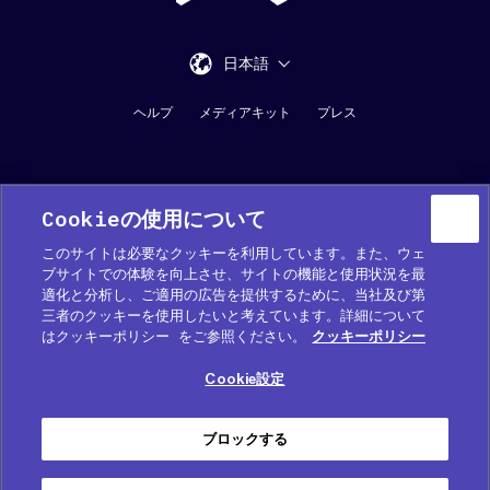
日本語
ヘルプ
メディアキット
プレス
Cookieの使用について
このサイトは必要なクッキーを利用しています。また、ウェ
ブサイトでの体験を向上させ、サイトの機能と使用状況を最
適化と分析し、ご適用の広告を提供するために、当社及び第
Cookie 優先設定
三者のクッキーを使用したいと考えています。詳細について
はクッキーポリシー をご参照ください。
クッキーポリシー
COOKIE (クッキー) ポリシー
Cookie設定
プライバシーポリシー
サービス利用規約
ブロックする
免責事項