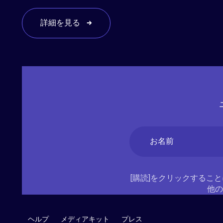
詳細を見る
Name
(必
須)
名
[購読]をクリックすること
他の
ヘルプ
メディアキット
プレス