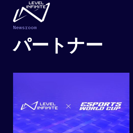
Skip to main content
Newsroom
パートナー